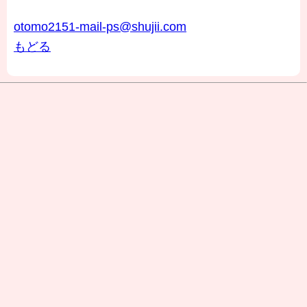
otomo2151-mail-ps@shujii.com
もどる